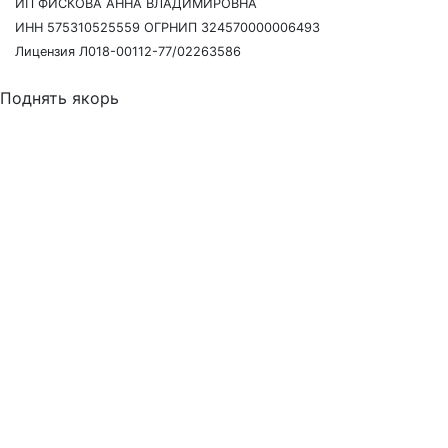
ИП ФИСКОВА АННА ВЛАДИМИРОВНА
ИНН 575310525559 ОГРНИП 324570000006493
Лицензия Л018-00112-77/02263586
Поднять якорь
Давайте созвонимся
Наш сотрудник свяжется с Вами в течение 15 минут,
чтобы согласовать точное время и ответить на любые
вопросы.
Я согласен(на) с
пользовательским соглашением
и даю
своё согласие на обработку моих персональных
данных.