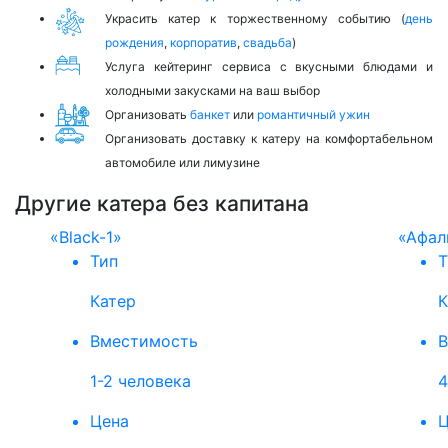
Украсить катер к торжественному событию (
день
рождения
,
корпоратив
,
свадьба
)
Услуга кейтеринг сервиса с вкусными блюдами и
холодными закусками на ваш выбор
Организовать
банкет
или
романтичный ужин
Организовать доставку к катеру на комфортабельном
автомобиле или лимузине
Другие катера без капитана
«Black-1»
«Афал
Тип
Т
Катер
К
Вместимость
В
1-2 человека
4
Цена
Ц