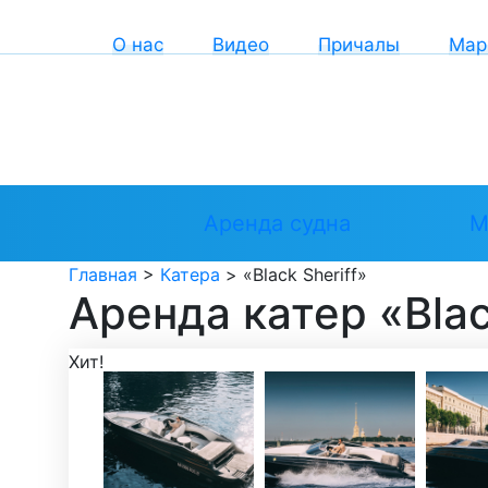
О нас
Видео
Причалы
Мар
Аренда судна
М
Главная
>
Катера
>
«Black Sheriff»
Аренда катер «Blac
Хит!