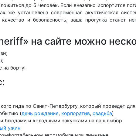
ложиться до 5 человек. Если внезапно испортится пог
ак же установлена современная акустическая сист
, качество и безопасность, ваша прогулка станет н
Sheriff» на сайте можно нес
зи;
u;
 на борту!
:
ского гида по Санкт-Петербургу, который проведет дл
обытию (
день рождения
,
корпоратив
,
свадьба
)
ми блюдами и холодными закусками на ваш выбор
ый ужин
 комфортабельном автомобиле или лимузине