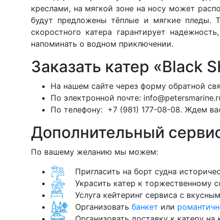
креслами, на мягкой зоне на носу может распо
будут предложены тёплые и мягкие пледы. Т
скоростного катера гарантирует надежность
напоминать о водном приключении.
Заказать катер «Black 
На нашем сайте через форму обратной свя
По электронной почте:
info@petersmarine.r
По телефону:
+7 (981) 177-08-08.
Ждем вас
Дополнительный сервис
По вашему желанию мы можем:
Пригласить на борт судна историче
Украсить катер к торжественному с
Услуга кейтеринг сервиса с вкусны
Организовать
банкет
или
романтичн
Организовать доставку к катеру на