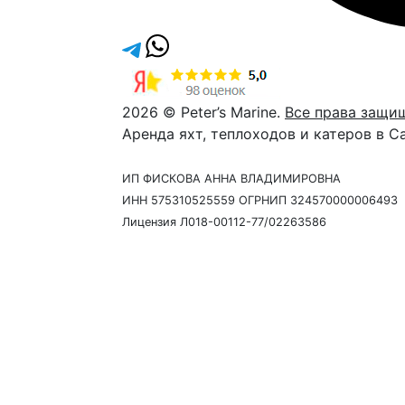
2026 © Peter’s Marine.
Все права защи
Аренда яхт, теплоходов и катеров в С
ИП ФИСКОВА АННА ВЛАДИМИРОВНА
ИНН 575310525559 ОГРНИП 324570000006493
Лицензия Л018-00112-77/02263586
Давайте созвонимся
Наш сотрудник свяжется с 
время и ответить на любые