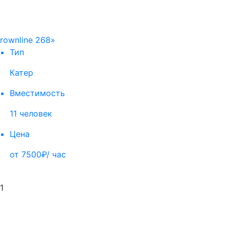
rownline 268»
Тип
Катер
Вместимость
11 человек
Цена
от 7500₽/ час
1