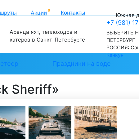
шруты
Акции
Контакты
Южная до
+7 (981) 1
Аренда яхт, теплоходов и
ВЫБЕРИТЕ Н
катеров в Санкт-Петербурге
ПЕТЕРБУРГ
РОССИЯ:
Са
Канкун
етеор
Праздники на воде
k Sheriff»