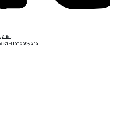
щены
.
анкт-Петербурге
Вами в течение 15 минут, чтобы согласовать точное
 вопросы.