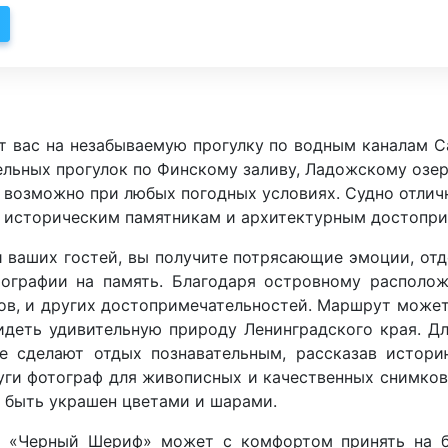
 вас на незабываемую прогулку по водным каналам Са
ительных прогулок по Финскому заливу, Ладожскому озе
 возможно при любых погодных условиях. Судно отлич
по историческим памятникам и архитектурным достопр
ми ваших гостей, вы получите потрясающие эмоции, от
тографии на память. Благодаря островному располо
ков, и других достопримечательностей. Маршрут может
видеть удивительную природу Ленинградского края. Д
е сделают отдых познавательным, рассказав истори
луги фотограф для живописных и качественных снимков
 быть украшен цветами и шарами.
о «Черный Шериф» может с комфортом принять на бо