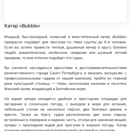
Катер «Bubble»
Мощный, быстроходный, плавучий и вместительный катер «Bubble»
прекрасно подойдет для прогулки по Неве группы до 6-и человек.
Если вы хотите провести теплый, душевный вечер в кругу близких
людей, романтическое, необычное свидание или шумный летний
праздник, то вам отлично подойдет это судно.
Вы сможете насладиться красотами и достопримечательностями
величественного города Санкт-Петербурга и заказать экскурсию с
профессиональными гидами от нашей компании, пройти по главной
реке культурной столицы — Неве, нескольким каналам и посетить
Финский залив, впадающий в Балтийское море.
На карме катера находится удобная и просторная площадка для
загорания в солнечную погоду, с выходом в море для купания,
небольшой столик на несколько персон, два бежевых дивана и
кресло. Также на борту судна расположены две зоны отдыха,
встроенные в переднюю и заднюю часть, отсеки для хранения вещей,
кулеры с прохладной водой для прогулки в жаркую погоду. Катер
оснащен индивидуальной водопроводной системой и санузлом.