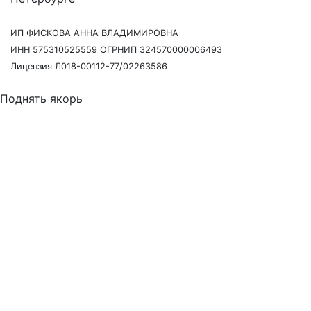
ИП ФИСКОВА АННА ВЛАДИМИРОВНА
ИНН 575310525559 ОГРНИП 324570000006493
Лицензия Л018-00112-77/02263586
Поднять якорь
Давайте созвонимся
Наш сотрудник свяжется с Вами в течение 15 минут,
чтобы согласовать точное время и ответить на любые
вопросы.
Я согласен(на) с
пользовательским соглашением
и даю
своё согласие на обработку моих персональных