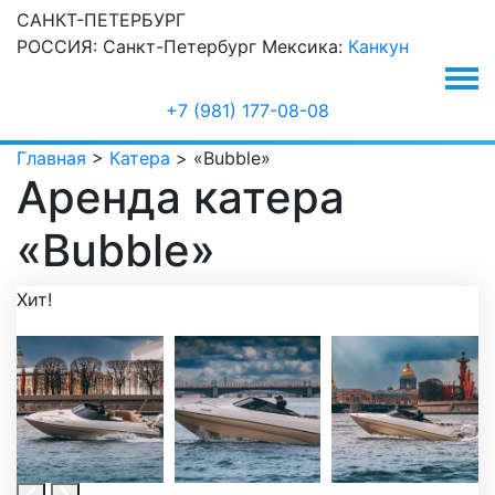
САНКТ-ПЕТЕРБУРГ
РОССИЯ:
Санкт-Петербург
Мексика:
Канкун
+7 (981) 177-08-08
Главная
>
Катера
>
«Bubble»
Аренда катера
«Bubble»
Хит!