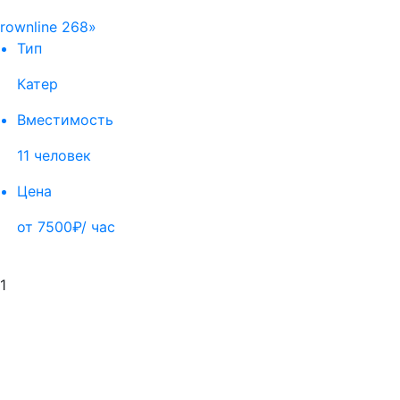
rownline 268»
Тип
Катер
Вместимость
11 человек
Цена
от 7500₽/ час
1