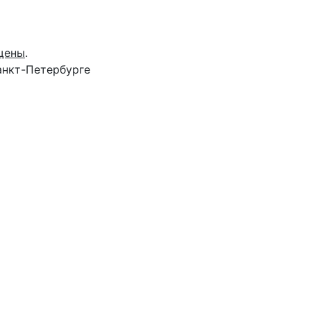
щены
.
анкт-Петербурге
Вами в течение 15 минут, чтобы согласовать точное
 вопросы.