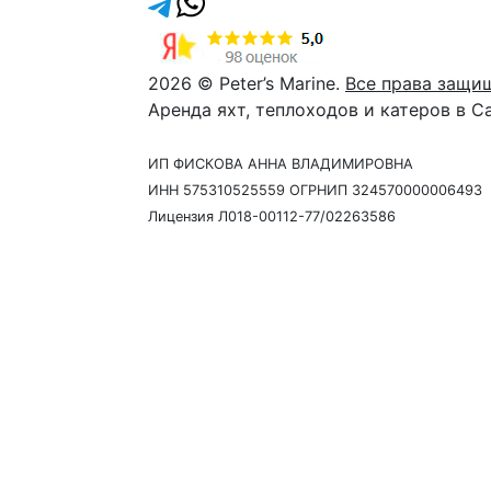
2026 © Peter’s Marine.
Все права защи
Аренда яхт, теплоходов и катеров в С
ИП ФИСКОВА АННА ВЛАДИМИРОВНА
ИНН 575310525559 ОГРНИП 324570000006493
Лицензия Л018-00112-77/02263586
Давайте созвонимся
Наш сотрудник свяжется с 
время и ответить на любые