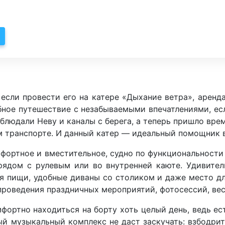
если провести его на катере «Дыхание ветра», аренда
ное путешествие с незабываемыми впечатлениями, ес
аблюдали Неву и каналы с берега, а теперь пришло вре
м транспорте. И данный катер — идеальный помощник в
омфортное и вместительное, судно по функциональности
ядом с рулевым или во внутренней каюте. Удивитель
я пищи, удобные диваны со столиком и даже место д
 проведения праздничных мероприятий, фотосессий, ве
ортно находиться на борту хоть целый день, ведь ес
ый музыкальный комплекс не даст заскучать: взбодри