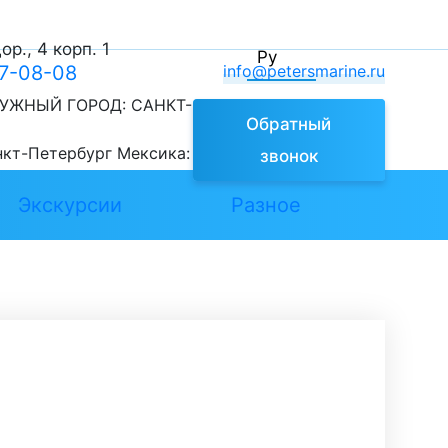
р., 4 корп. 1
Ру
77-08-08
info@petersmarine.ru
УЖНЫЙ ГОРОД:
САНКТ-
Обратный
нкт-Петербург
Мексика:
звонок
Экскурсии
Разное