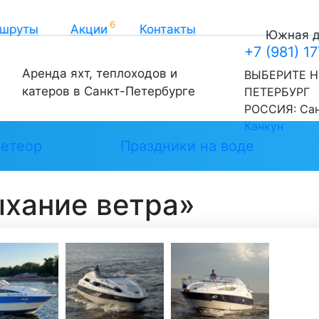
шруты
Акции
Контакты
Южная до
+7 (981) 1
Аренда яхт, теплоходов и
ВЫБЕРИТЕ Н
катеров в Санкт-Петербурге
ПЕТЕРБУРГ
РОССИЯ:
Са
Канкун
етеор
Праздники на воде
ыхание ветра»