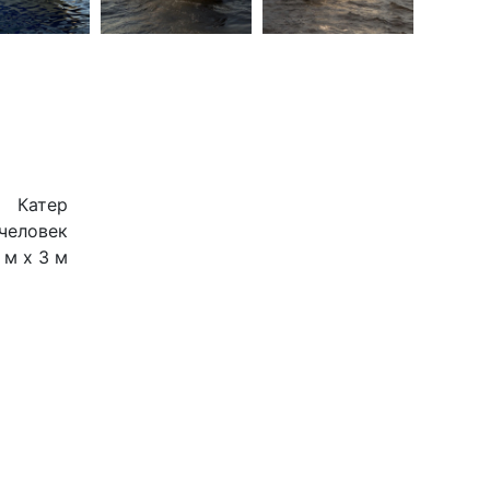
Катер
 человек
 м х 3 м