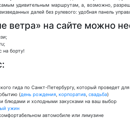
самым удивительным маршрутам, а, возможно, разреш
изведанных далей без рулевого: удобная панель управ
е ветра» на сайте можно н
зи;
ru;
 на борту!
:
ского гида по Санкт-Петербургу, который проведет дл
обытию (
день рождения
,
корпоратив
,
свадьба
)
ми блюдами и холодными закусками на ваш выбор
ый ужин
 комфортабельном автомобиле или лимузине