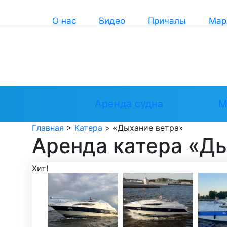
О нас
Видео
Причалы
Мар
Аренда судна
М
Главная
>
Катера
>
«Дыхание ветра»
Аренда катера «Д
Хит!