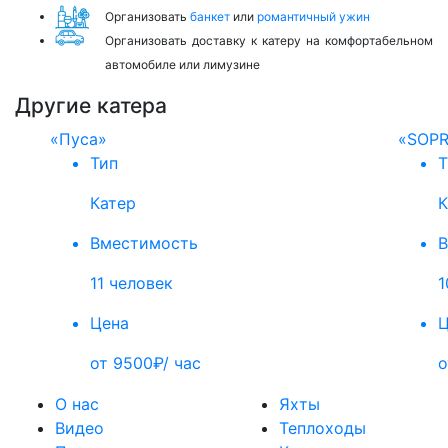
Организовать
банкет
или
романтичный ужин
Организовать доставку к катеру на комфортабельном
автомобиле или лимузине
Другие катера
«Пуса»
«SOP
Тип
Т
Катер
К
Вместимость
В
11 человек
1
Цена
Ц
от 9500₽/ час
о
О нас
Яхты
Видео
Теплоходы