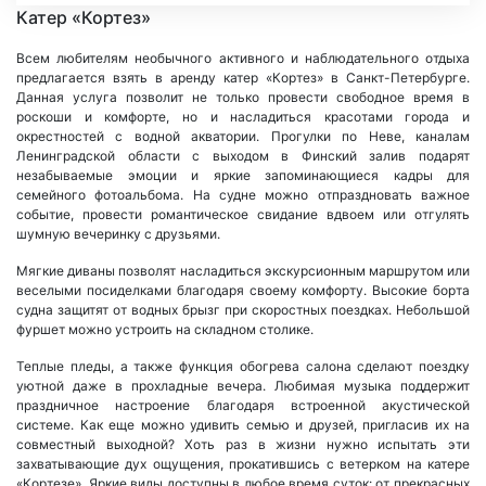
Катер «Кортез»
Всем любителям необычного активного и наблюдательного отдыха
предлагается взять в аренду катер «Кортез» в Санкт-Петербурге.
Данная услуга позволит не только провести свободное время в
роскоши и комфорте, но и насладиться красотами города и
окрестностей с водной акватории. Прогулки по Неве, каналам
Ленинградской области с выходом в Финский залив подарят
незабываемые эмоции и яркие запоминающиеся кадры для
семейного фотоальбома. На судне можно отпраздновать важное
событие, провести романтическое свидание вдвоем или отгулять
шумную вечеринку с друзьями.
Мягкие диваны позволят насладиться экскурсионным маршрутом или
веселыми посиделками благодаря своему комфорту. Высокие борта
судна защитят от водных брызг при скоростных поездках. Небольшой
фуршет можно устроить на складном столике.
Теплые пледы, а также функция обогрева салона сделают поездку
уютной даже в прохладные вечера. Любимая музыка поддержит
праздничное настроение благодаря встроенной акустической
системе. Как еще можно удивить семью и друзей, пригласив их на
совместный выходной? Хоть раз в жизни нужно испытать эти
захватывающие дух ощущения, прокатившись с ветерком на катере
«Кортезе». Яркие виды доступны в любое время суток: от прекрасных