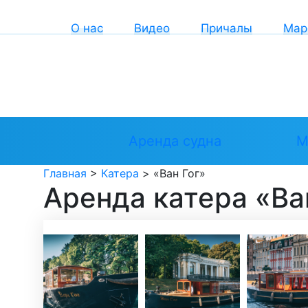
О нас
Видео
Причалы
Мар
Аренда судна
М
Главная
>
Катера
>
«Ван Гог»
Аренда катера «Ва