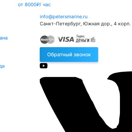
от 8000₽/ час
info@petersmarine.ru
Санкт-Петербург
,
Южная дор., 4 корп. 
тана
Обратный звонок
де