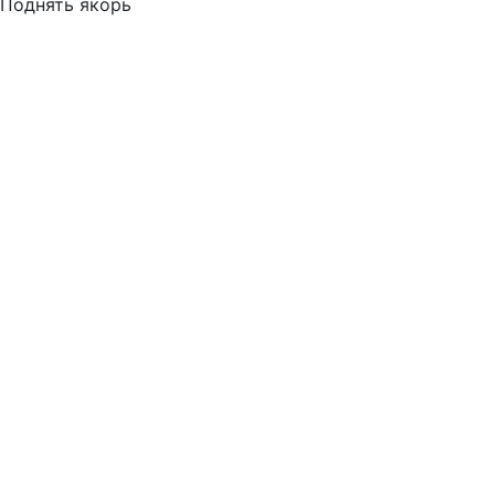
Поднять якорь
Время
Статус
*Ваше имя
*Телефон