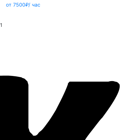
от 7500₽/ час
1