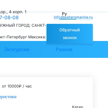
р., 4 корп. 1
Ру
77-08-08
info@petersmarine.ru
УЖНЫЙ ГОРОД:
САНКТ-
Обратный
нкт-Петербург
Мексика:
звонок
Экскурсии
Разное
от
10000
₽
/ час
еристики
Катер