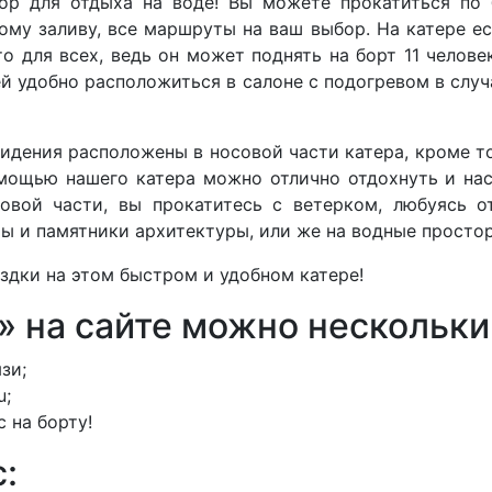
ор для отдыха на воде! Вы можете прокатиться по
ому заливу, все маршруты на ваш выбор. На катере ес
сто для всех, ведь он может поднять на борт 11 чело
й удобно расположиться в салоне с подогревом в случа
сидения расположены в носовой части катера, кроме т
омощью нашего катера можно отлично отдохнуть и н
совой части, вы прокатитесь с ветерком, любуясь 
ы и памятники архитектуры, или же на водные просто
дки на этом быстром и удобном катере!
г» на сайте можно нескольк
зи;
u;
 на борту!
: