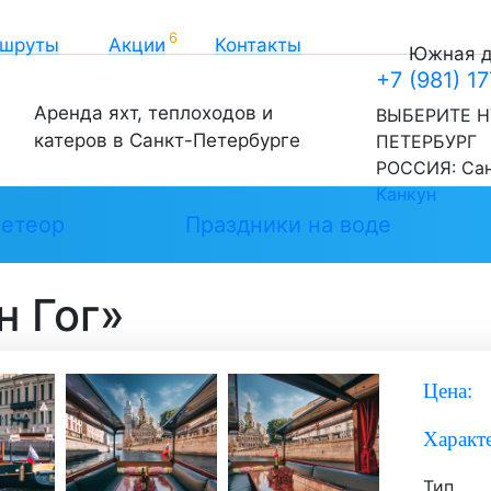
шруты
Акции
Контакты
Южная до
+7 (981) 1
Аренда яхт, теплоходов и
ВЫБЕРИТЕ Н
катеров в Санкт-Петербурге
ПЕТЕРБУРГ
РОССИЯ:
Са
Канкун
етеор
Праздники на воде
н Гог»
Цена:
Характ
Тип