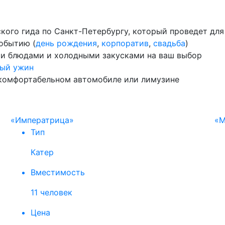
ского гида по Санкт-Петербургу, который проведет дл
обытию (
день рождения
,
корпоратив
,
свадьба
)
ми блюдами и холодными закусками на ваш выбор
ый ужин
 комфортабельном автомобиле или лимузине
«Императрица»
«М
Тип
Катер
Вместимость
11 человек
Цена