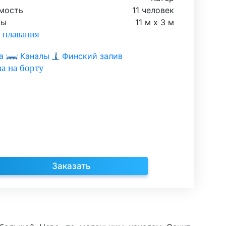
мость
11 человек
ты
11 м х 3 м
 плавания
а
Каналы
Финский залив
а на борту
Заказать