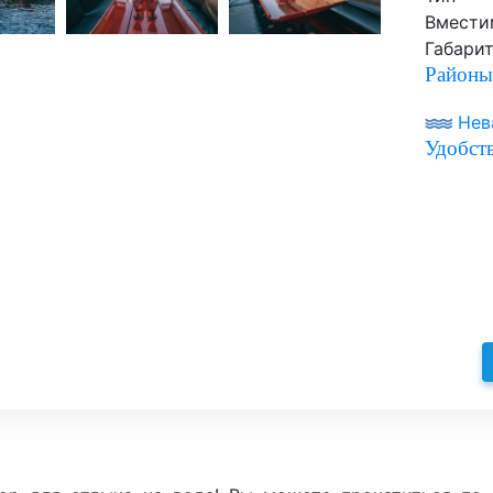
Вмести
Габари
Районы
Нев
Удобств