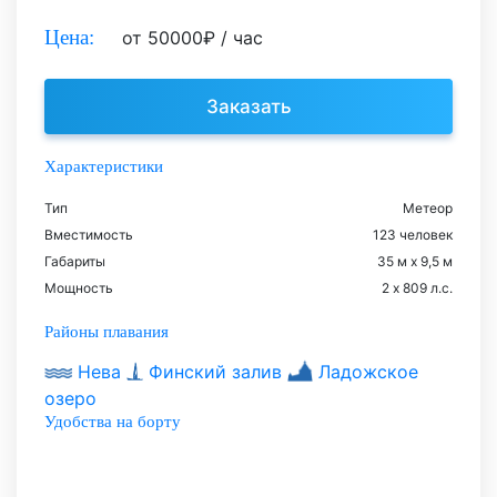
Цена:
от
50000
₽
/ час
Заказать
Характеристики
Тип
Метеор
Вместимость
123 человек
Габариты
35 м х 9,5 м
Мощность
2 х 809 л.с.
Районы плавания
Нева
Финский залив
Ладожское
озеро
Удобства на борту