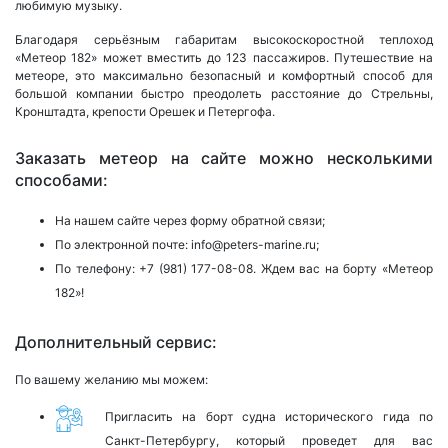
любимую музыку.
Благодаря серьёзным габаритам высокоскоростной теплоход
«Метеор 182» может вместить до 123 пассажиров. Путешествие на
метеоре, это максимально безопасный и комфортный способ для
большой компании быстро преодолеть расстояние до Стрельны,
Кронштадта, крепости Орешек и Петергофа.
Заказать метеор на сайте можно несколькими
способами:
На нашем сайте через форму обратной связи;
По электронной почте:
info@peters-marine.ru;
По телефону:
+7 (981) 177-08-08.
Ждем вас на борту «Метеор
182»!
Дополнительный сервис:
По вашему желанию мы можем:
Пригласить на борт судна исторического гида по
Санкт-Петербургу, который проведет для вас