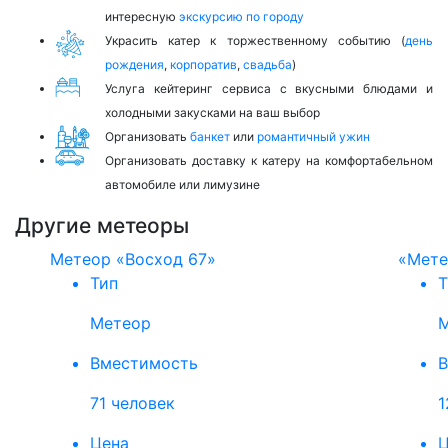
интересную
экскурсию по городу
Украсить катер к торжественному событию (
день
рождения
,
корпоратив
,
свадьба
)
Услуга кейтеринг сервиса с вкусными блюдами и
холодными закусками на ваш выбор
Организовать
банкет
или
романтичный ужин
Организовать доставку к катеру на комфортабельном
автомобиле или лимузине
Другие метеоры
Метеор «Восход 67»
«Мете
Тип
Т
Метеор
Вместимость
В
71 человек
1
Цена
Ц