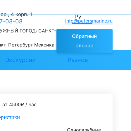
р., 4 корп. 1
Ру
77-08-08
info@petersmarine.ru
УЖНЫЙ ГОРОД:
САНКТ-
Обратный
нкт-Петербург
Мексика:
звонок
Экскурсии
Разное
от
4500
₽
/ час
еристики
Однопалубные