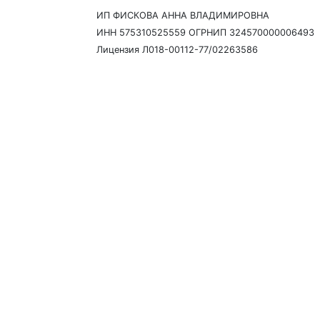
ИП ФИСКОВА АННА ВЛАДИМИРОВНА
ИНН 575310525559 ОГРНИП 324570000006493
Лицензия Л018-00112-77/02263586
Давайте созвонимся
Наш сотрудник свяжется с 
время и ответить на любые
Я согласен(на) с
пользоват
обработку моих персональ