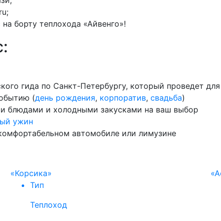
зи;
ru;
на борту теплохода «Айвенго»!
:
ского гида по Санкт-Петербургу, который проведет дл
обытию (
день рождения
,
корпоратив
,
свадьба
)
ми блюдами и холодными закусками на ваш выбор
ый ужин
 комфортабельном автомобиле или лимузине
«Корсика»
«А
Тип
Теплоход