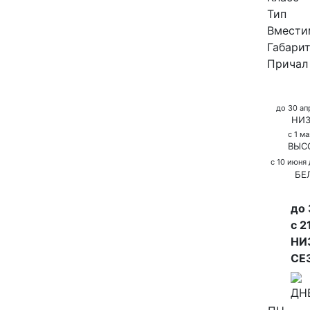
Тип
Вмести
Габари
Причал
до 30 ап
НИЗ
с 1 м
ВЫС
с 10 июня
БЕ
до 
с 2
НИ
СЕ
ДН