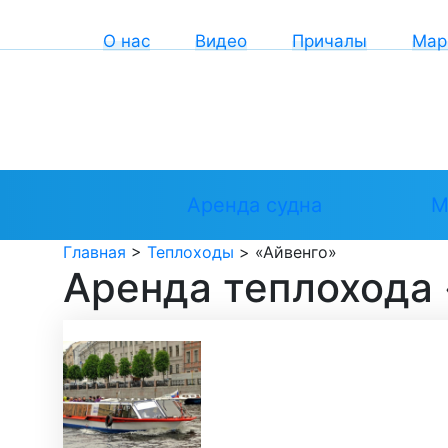
О нас
Видео
Причалы
Мар
Аренда судна
М
Главная
>
Теплоходы
>
«Айвенго»
Аренда теплохода