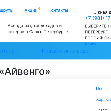
шруты
Акции
Контакты
Южная до
+7 (981) 1
Аренда яхт, теплоходов и
ВЫБЕРИТЕ Н
катеров в Санкт-Петербурге
ПЕТЕРБУРГ
РОССИЯ:
Са
Канкун
етеор
Праздники на воде
 «Айвенго»
Цена:
Характ
Класс