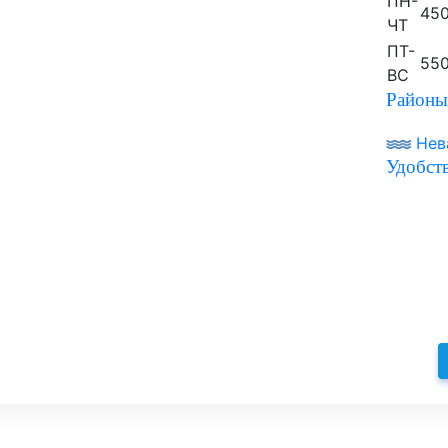
ПН-
450
ЧТ
ПТ-
550
ВС
Районы
Нев
Удобств