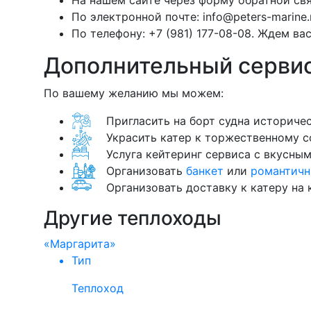
На нашем сайте через форму обратной свя
По электронной почте:
info@peters-marine.
По телефону:
+7 (981) 177-08-08.
Ждем вас 
Дополнительный сервис
По вашему желанию мы можем:
Пригласить на борт судна историче
Украсить катер к торжественному с
Услуга кейтеринг сервиса с вкусны
Организовать
банкет
или
романтичн
Организовать доставку к катеру на
Другие теплоходы
«Маргарита»
Тип
Теплоход