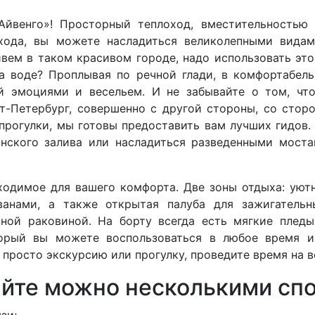
йвенго»! Просторный теплоход, вместительностью
хода, вы можете насладиться великолепными видам
вем в таком красивом городе, надо использовать это,
на воде? Проплывая по речной глади, в комфортабел
й эмоциями и весельем. И не забывайте о том, чт
-Петербург, совершенно с другой стороны, со стор
прогулки, мы готовы предоставить вам лучших гидов. 
нского залива или насладиться разведенными мост
бходимое для вашего комфорта. Две зоны отдыха: уютн
анами, а также открытая палуба для зажигательн
ной раковиной. На борту всегда есть мягкие пледы
торый вы можете воспользоваться в любое время 
просто экскурсию или прогулку, проведите время на во
айте можно несколькими сп