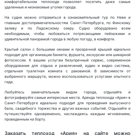
комфортабельном теплоходе позволяет посетить даже самые
удаленные и незнакомые уголки города.
На судне можно отправиться в ознакомительный тур по Неве и
главным достопримечательностям Санкт-Петербурга, по Финскому
заливу и по Ладожскому озеру. Судно оборудовано всем
необходимым, чтобы любоваться потрясающими пейзажами и
удивительной панорамой города в любую погоду, в комфорте.
Крытый салон с большими окнами и прозрачной крышей идеально
подходит для организации банкета, фуршета, экскурсии или шикарной
фотосессии. К вашим услугам безупречный сервис, современное
оборудование для отдыха и развлечений, аудио и видео система,
отдельная туалетная комната с раковиной. В зависимости от
выбранного маршрута, можно воспользоваться услугами опытного
гида.
Любуйтесь замечательным видом города, отдыхайте и
фотографируйте самые интересные места. Аренда теплохода «Ария» в
Санкт-Петербурге идеально подходит для проведения выпускного
бала, свадебного торжества и других важных событий. Отдыхайте и
путешествуйте одновременно, наслаждаясь каждым мгновением,
проведенным на борту.
Заказать теплоход «Ария» на сайте можно