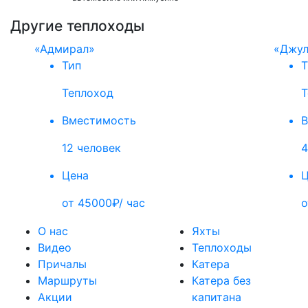
Другие теплоходы
«Адмирал»
«Джул
Тип
Т
Теплоход
Т
Вместимость
В
12 человек
4
Цена
Ц
от 45000₽/ час
о
О нас
Яхты
Видео
Теплоходы
Причалы
Катера
Маршруты
Катера без
Акции
капитана