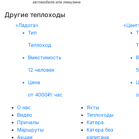
автомобиле или лимузине
Другие теплоходы
«Ладога»
«Цент
Тип
Т
Теплоход
Т
Вместимость
В
12 человек
5
Цена
Ц
от 4000₽/ час
о
О нас
Яхты
Видео
Теплоходы
Причалы
Катера
Маршруты
Катера без
Акции
капитана