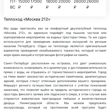
ПТ-
15000
17000
18000
20000
26000
26000
ВС
₽
₽
₽
₽
₽
₽
Теплоход «Москва 212»
Мы рады пригласить вас на комфортный двухпалубный теплоход
«Москва 212», он идеально подойдёт под пышное частное или
корпоративное мероприятие на водных просторах Невы. Та же судно
используется для проведение живописных экскурсий по речным
каналам Петербурга. Отдых на теплоходе является оригинальный
вариантом проведения незабываемого торжества, который оставит
море ярких эмоций и потрясающие фотографии на память.
Санкт-Петербург расположен на островах, это дает уникальную
возможность осматривать его архитектуру и достопримечательности
прямо с воды, не отрываясь от торжественного мероприятия. Город
на Неве имеет множество исторических памятников, архитектурных
зданий, которые станут отличным дополнением вашего праздника.
Маршрут речного путешествия составляется с учётом пожеланий
заказчика, что позволит выйти за приделы исторического города на
просторы финского залива или ладожского озера, в этом случае вам
откроются живописные пригородные пейзажи и величественные
дворцы Ленинградской области. Мы можем предложить
экскурсовода, который на протяжении всей прогулки будет