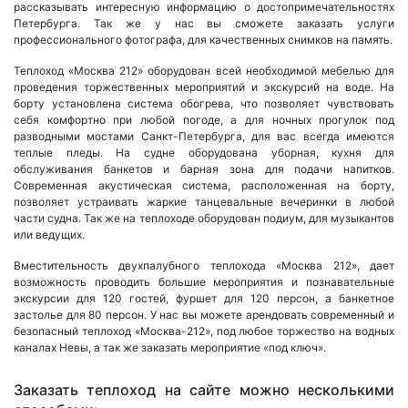
рассказывать интересную информацию о достопримечательностях
Петербурга. Так же у нас вы сможете заказать услуги
профессионального фотографа, для качественных снимков на память.
Теплоход «Москва 212» оборудован всей необходимой мебелью для
проведения торжественных мероприятий и экскурсий на воде. На
борту установлена система обогрева, что позволяет чувствовать
себя комфортно при любой погоде, а для ночных прогулок под
разводными мостами Санкт-Петербурга, для вас всегда имеются
теплые пледы. На судне оборудована уборная, кухня для
обслуживания банкетов и барная зона для подачи напитков.
Современная акустическая система, расположенная на борту,
позволяет устраивать жаркие танцевальные вечеринки в любой
части судна. Так же на теплоходе оборудован подиум, для музыкантов
или ведущих.
Вместительность двухпалубного теплохода «Москва 212», дает
возможность проводить большие мероприятия и познавательные
экскурсии для 120 гостей, фуршет для 120 персон, а банкетное
застолье для 80 персон. У нас вы можете арендовать современный и
безопасный теплоход «Москва-212», под любое торжество на водных
каналах Невы, а так же заказать мероприятие «под ключ».
Заказать теплоход на сайте можно несколькими