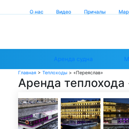
О нас
Видео
Причалы
Мар
Аренда судна
М
Главная
>
Теплоходы
>
«Переяслав»
Аренда теплохода