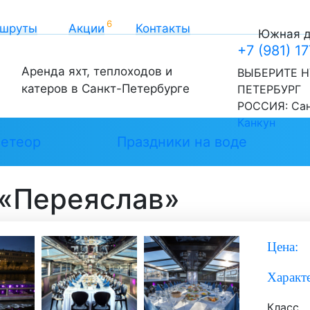
шруты
Акции
Контакты
Южная до
+7 (981) 1
Аренда яхт, теплоходов и
ВЫБЕРИТЕ Н
катеров в Санкт-Петербурге
ПЕТЕРБУРГ
РОССИЯ:
Са
Канкун
етеор
Праздники на воде
 «Переяслав»
Цена:
Характ
Класс