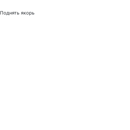
Поднять якорь
Время
Статус
*Ваше имя