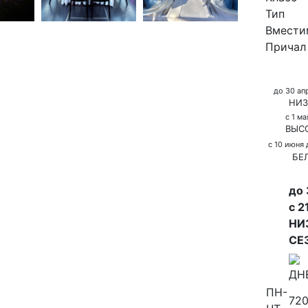
Тип
Вмести
Причал
до 30 апр
НИЗ
с 1 м
ВЫС
с 10 июня
БЕ
до 
с 2
НИ
СЕ
ДН
ПН-
720