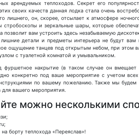
ных арендуемых теплоходов. Секрет его популярнос
 этих своих качеств данная лодка стала очень востре
го лишнего, он, скорее, отсылает к атмосфере ночног
ы стробоскопы и зеркальные шары, которые обеспеч
а позволит вам устроить здесь незабываемую дискотеку
 лишние детали и предметы интерьера не будут вам
мое ощущение танцев под открытым небом, при этом в
узлом с туалетной комнатой и умывальником.
 фуршетное накрытие (в таком случае он вмещает 
удно конкретно под ваше мероприятие с учетом все
струкциями по вашему пожеланию. Также мы будем 
 для вашего мероприятия.
айте можно несколькими сп
зи;
ru;
на борту теплохода «Переяслав»!