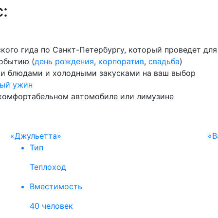
:
ского гида по Санкт-Петербургу, который проведет дл
обытию (
день рождения
,
корпоратив
,
свадьба
)
ми блюдами и холодными закусками на ваш выбор
ый ужин
 комфортабельном автомобиле или лимузине
«Джульетта»
«В
Тип
Теплоход
Вместимость
40 человек