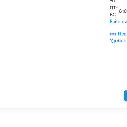
ЧТ
ПТ-
810
ВС
Районы
Нев
Удобств