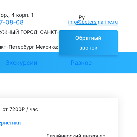
р., 4 корп. 1
Ру
77-08-08
info@petersmarine.ru
УЖНЫЙ ГОРОД:
САНКТ-
Обратный
нкт-Петербург
Мексика:
звонок
Экскурсии
Разное
от
7200
₽
/ час
еристики
Дизайнерский интерьер