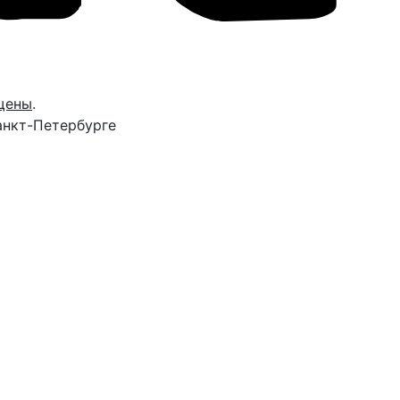
щены
.
анкт-Петербурге
Вами в течение 15 минут, чтобы согласовать точное
 вопросы.