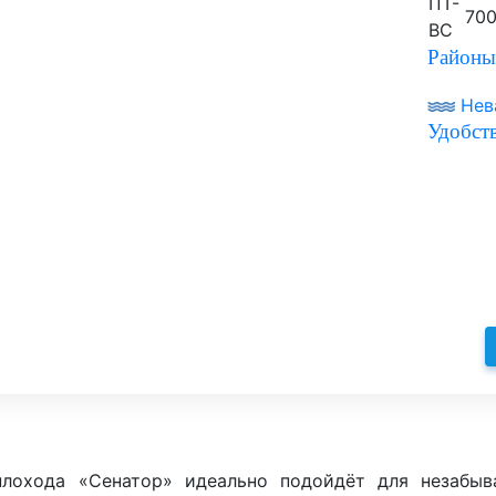
ПТ-
700
ВС
Районы
Нев
Удобств
плохода «Сенатор» идеально подойдёт для незабы