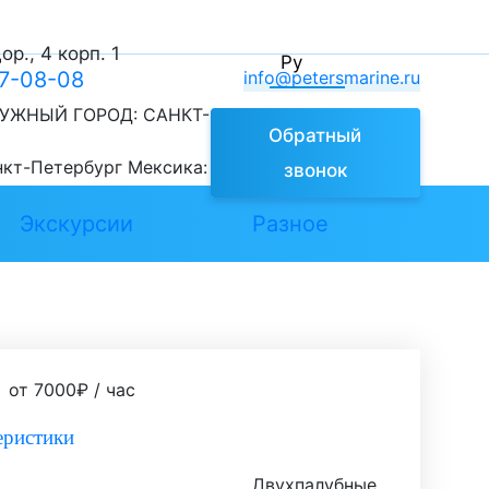
р., 4 корп. 1
Ру
77-08-08
info@petersmarine.ru
УЖНЫЙ ГОРОД:
САНКТ-
Обратный
нкт-Петербург
Мексика:
звонок
Экскурсии
Разное
от
7000
₽
/ час
еристики
Двухпалубные