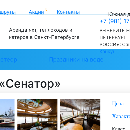
шруты
Акции
Контакты
Южная до
+7 (981) 1
Аренда яхт, теплоходов и
ВЫБЕРИТЕ Н
катеров в Санкт-Петербурге
ПЕТЕРБУРГ
РОССИЯ:
Са
Канкун
етеор
Праздники на воде
 «Сенатор»
Цена:
Характ
Класс