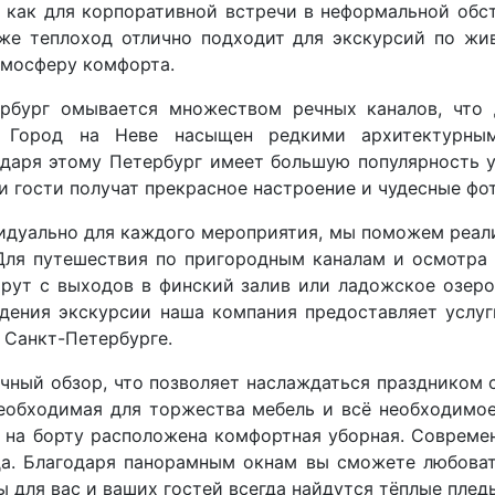
 как для корпоративной встречи в неформальной обст
же теплоход отлично подходит для экскурсий по жи
тмосферу комфорта.
рбург омывается множеством речных каналов, что
. Город на Неве насыщен редкими архитектурны
даря этому Петербург имеет большую популярность у
ши гости получат прекрасное настроение и чудесные фо
идуально для каждого мероприятия, мы поможем реали
 Для путешествия по пригородным каналам и осмотра
шрут с выходов в финский залив или ладожское озер
дения экскурсии наша компания предоставляет услуг
 Санкт-Петербурге.
чный обзор, что позволяет наслаждаться праздником 
еобходимая для торжества мебель и всё необходимое
е на борту расположена комфортная уборная. Совреме
а. Благодаря панорамным окнам вы сможете любоват
 для вас и ваших гостей всегда найдутся тёплые плед