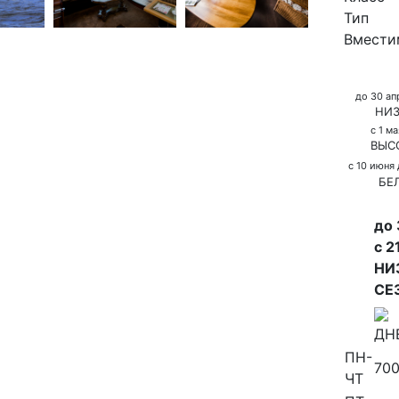
Тип
Вмести
до 30 ап
НИЗ
с 1 м
ВЫС
с 10 июня
БЕ
до 
с 2
НИ
СЕ
ДН
ПН-
700
ЧТ