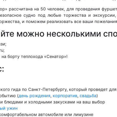
р» рассчитана на 50 человек, для проведения фуршетов
езопасное судно под любые торжества и экскурсии,
ржества, и поможем реализовать все ваши пожелания,
айте можно несколькими сп
зи;
ru;
на борту теплохода «Сенатор»!
:
ского гида по Санкт-Петербургу, который проведет дл
обытию (
день рождения
,
корпоратив
,
свадьба
)
ми блюдами и холодными закусками на ваш выбор
ый ужин
 комфортабельном автомобиле или лимузине