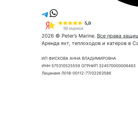
2026 © Peter’s Marine.
Все права защи
Аренда яхт, теплоходов и катеров в С
ИП ФИСКОВА АННА ВЛАДИМИРОВНА
ИНН 575310525559 ОГРНИП 324570000006493
Лицензия Л018-00112-77/02263586
Давайте созвонимся
Наш сотрудник свяжется с 
время и ответить на любые