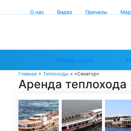
О нас
Видео
Причалы
Мар
Аренда судна
М
Главная
>
Теплоходы
>
«Сенатор»
Аренда теплохода